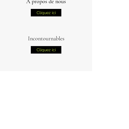
A propos de nous
Cliquez ici
Incontournables
Cliquez ici
Mentions légales et politique de
confidentialité
Cliquez ici
05.55.26.30.28